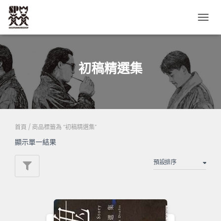
TOGG
NAVIG
初稿精選集
首頁
/ 商品標籤為 “初稿精選集”
顯示單一結果