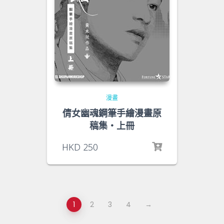
漫畫
倩女幽魂鋼筆手繪漫畫原
稿集‧上冊
HKD
250
1
2
3
4
→