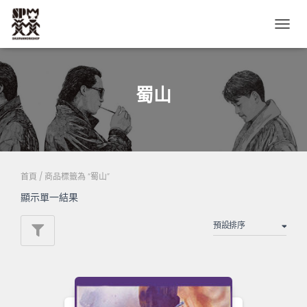
TOGG
NAVIG
蜀山
首頁
/ 商品標籤為 “蜀山”
顯示單一結果