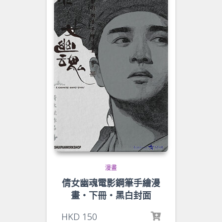
漫畫
倩女幽魂電影鋼筆手繪漫
畫‧下冊‧黑白封面
HKD
150