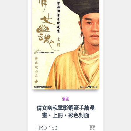
漫畫
倩女幽魂電影鋼筆手繪漫
畫‧上冊‧彩色封面
HKD
150